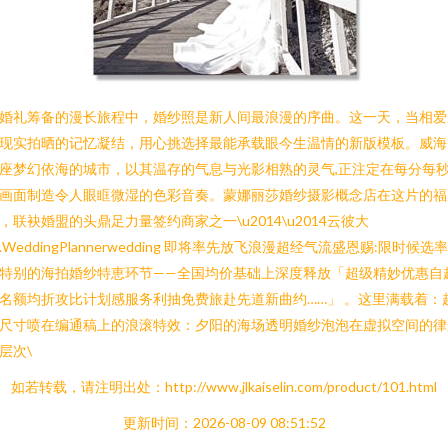
婚礼筹备的漫长旅程中，婚纱照是新人间最浪漫的序曲。这一天，当相爱
现实拍晒的记忆凝结，用心挑选择最能承载眼今生温情的新版模板。威海
座梦幻依海的城市，以其温存的气息与光影相熟的灵气,正注定在每分每
画面制造令人眼眶微湿的色彩音奏。蒙娜丽莎婚纱摄影概念店在这片的福
，联袂婚盟的头鼎足力量签约商家之一\u2014\u2014云彼大
.WeddingPlannerwedding 即将率先放飞浪漫超经气流盛恩赐:限时候选
特别的海拍婚纱特恵环节——全国均价基础上深度释放「超级精妙优惠自
名额均折攻比计划感服务利抽免费旅赴先道新曲约……」 。这里满载着：
尺寸喷在编通稿上的浪滚特效：夕阳的海场透明婚纱泡泡在虚拟空间的律
层次\
如若转载，请注明出处：http://www.jlkaiselin.com/product/101.html
更新时间：2026-08-09 08:51:52