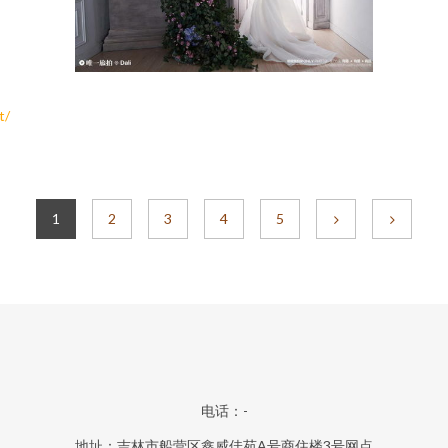
t/
1
2
3
4
5
电话：-
地址：吉林市船营区鑫威佳苑A号商住楼3号网点